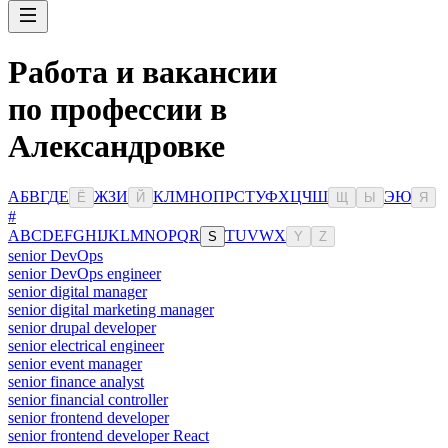
Работа и вакансии
по профессии в
Александровке
А
Б
В
Г
Д
Е
Ж
З
И
К
Л
М
Н
О
П
Р
С
Т
У
Ф
Х
Ц
Ч
Ш
Э
Ю
Ё
Й
Щ
Ы
Я
#
A
B
C
D
E
F
G
H
I
J
K
L
M
N
O
P
Q
R
T
U
V
W
X
S
Y
Z
senior DevOps
senior DevOps engineer
senior digital manager
senior digital marketing manager
senior drupal developer
senior electrical engineer
senior event manager
senior finance analyst
senior financial controller
senior frontend developer
senior frontend developer React