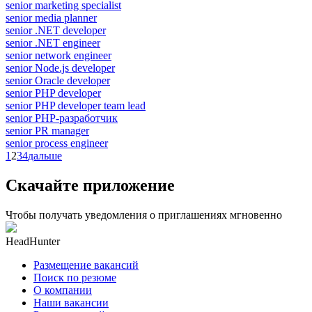
senior marketing specialist
senior media planner
senior .NET developer
senior .NET engineer
senior network engineer
senior Node.js developer
senior Oracle developer
senior PHP developer
senior PHP developer team lead
senior PHP-разработчик
senior PR manager
senior process engineer
1
2
3
4
дальше
Скачайте приложение
Чтобы получать уведомления о приглашениях мгновенно
HeadHunter
Размещение вакансий
Поиск по резюме
О компании
Наши вакансии