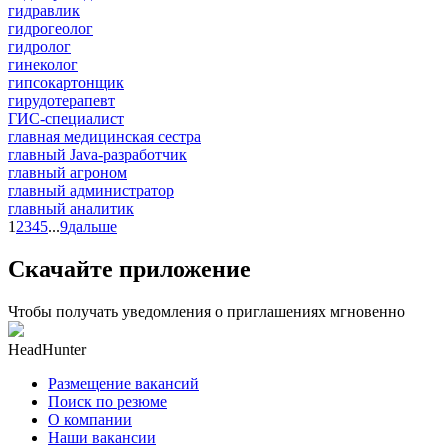
гидравлик
гидрогеолог
гидролог
гинеколог
гипсокартонщик
гирудотерапевт
ГИС-специалист
главная медицинская сестра
главный Java-разработчик
главный агроном
главный администратор
главный аналитик
1
2
3
4
5
...
9
дальше
Скачайте приложение
Чтобы получать уведомления о приглашениях мгновенно
HeadHunter
Размещение вакансий
Поиск по резюме
О компании
Наши вакансии