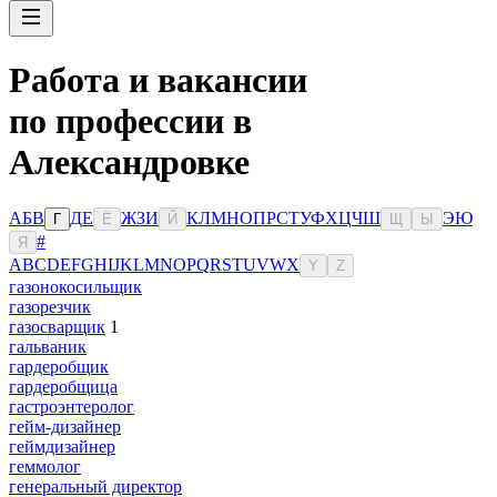
Работа и вакансии
по профессии в
Александровке
А
Б
В
Д
Е
Ж
З
И
К
Л
М
Н
О
П
Р
С
Т
У
Ф
Х
Ц
Ч
Ш
Э
Ю
Г
Ё
Й
Щ
Ы
#
Я
A
B
C
D
E
F
G
H
I
J
K
L
M
N
O
P
Q
R
S
T
U
V
W
X
Y
Z
газонокосильщик
газорезчик
газосварщик
1
гальваник
гардеробщик
гардеробщица
гастроэнтеролог
гейм-дизайнер
геймдизайнер
геммолог
генеральный директор