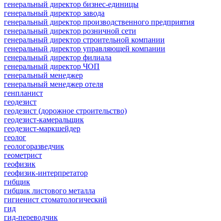
генеральный директор бизнес-единицы
генеральный директор завода
генеральный директор производственного предприятия
генеральный директор розничной сети
генеральный директор строительной компании
генеральный директор управляющей компании
генеральный директор филиала
генеральный директор ЧОП
генеральный менеджер
генеральный менеджер отеля
генпланист
геодезист
геодезист (дорожное строительство)
геодезист-камеральщик
геодезист-маркшейдер
геолог
геологоразведчик
геометрист
геофизик
геофизик-интерпретатор
гибщик
гибщик листового металла
гигиенист стоматологический
гид
гид-переводчик