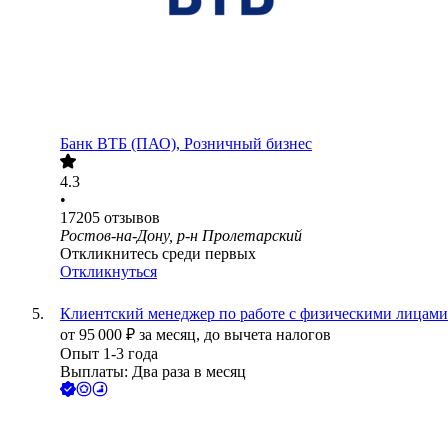
Банк ВТБ (ПАО), Розничный бизнес
4.3
•
17205
отзывов
Ростов-на-Дону, р-н Пролетарский
Откликнитесь среди первых
Откликнуться
Клиентский менеджер по работе с физическими лицами
от
95 000
₽
за месяц,
до вычета налогов
Опыт 1-3 года
Выплаты: Два раза в месяц