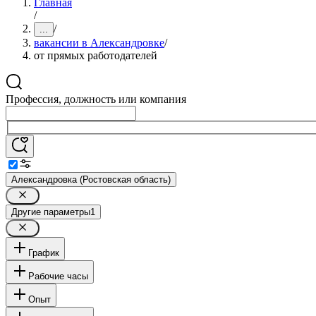
Главная
/
/
...
вакансии в Александровке
/
от прямых работодателей
Профессия, должность или компания
Александровка (Ростовская область)
Другие параметры
1
График
Рабочие часы
Опыт