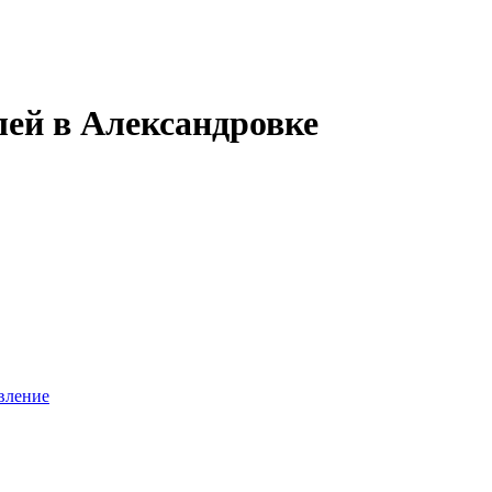
лей в Александровке
вление