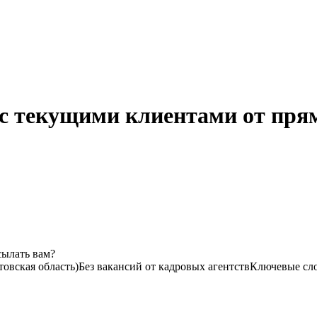
 с текущими клиентами от пря
сылать вам?
товская область)
Без вакансий от кадровых агентств
Ключевые сло