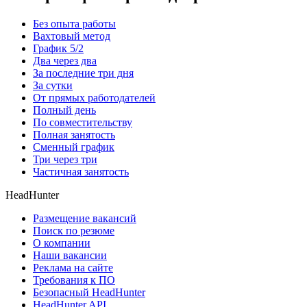
Без опыта работы
Вахтовый метод
График 5/2
Два через два
За последние три дня
За сутки
От прямых работодателей
Полный день
По совместительству
Полная занятость
Сменный график
Три через три
Частичная занятость
HeadHunter
Размещение вакансий
Поиск по резюме
О компании
Наши вакансии
Реклама на сайте
Требования к ПО
Безопасный HeadHunter
HeadHunter API