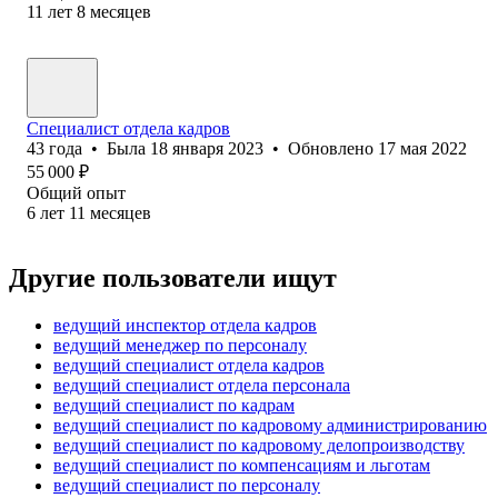
11
лет
8
месяцев
Специалист отдела кадров
43
года
•
Была
18 января 2023
•
Обновлено
17 мая 2022
55 000
₽
Общий опыт
6
лет
11
месяцев
Другие пользователи ищут
ведущий инспектор отдела кадров
ведущий менеджер по персоналу
ведущий специалист отдела кадров
ведущий специалист отдела персонала
ведущий специалист по кадрам
ведущий специалист по кадровому администрированию
ведущий специалист по кадровому делопроизводству
ведущий специалист по компенсациям и льготам
ведущий специалист по персоналу