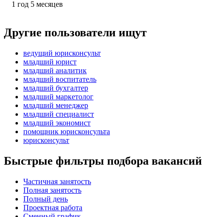
1
год
5
месяцев
Другие пользователи ищут
ведущий юрисконсульт
младший юрист
младший аналитик
младший воспитатель
младший бухгалтер
младший маркетолог
младший менеджер
младший специалист
младший экономист
помощник юрисконсульта
юрисконсульт
Быстрые фильтры подбора вакансий
Частичная занятость
Полная занятость
Полный день
Проектная работа
Сменный график