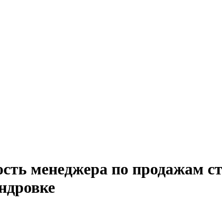
ость менеджера по продажам с
андровке