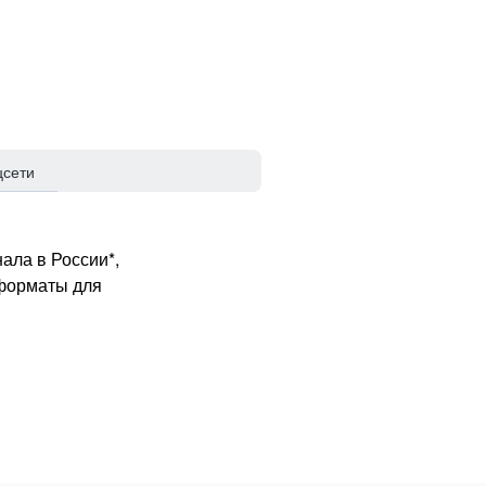
цсети
ала в России*,
 форматы для