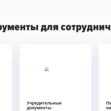
рументы для сотруднич
Учредительные
П
документы
н