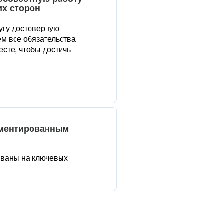
их сторон
угу достоверную
м все обязательства
сте, чтобы достичь
аментированным
ованы на ключевых