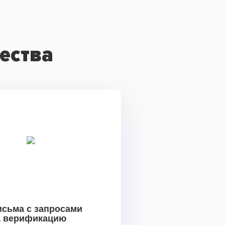
ества
исьма с запросами
а верификацию