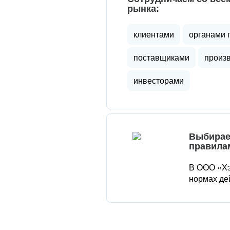
рынка:
клиентами
органами 
поставщиками
произ
инвесторами
Выбирае
правила
В ООО «Хэ
нормах де