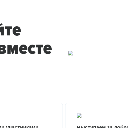
йте
вместе
ми участниками
Выступаем за добр