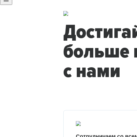
Достига
больше 
с нами
Сотрудничаем со все