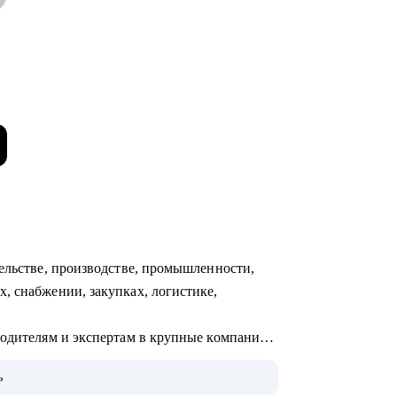
тельстве, производстве, промышленности,
, снабжении, закупках, логистике,
водителям и экспертам в крупные компании:
e и др.
ь