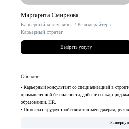
Маргарита Смирнова
Карьерный консультант / Резюмерайтер /
Карьерный стратег
Выбрать услугу
Обо мне
• Карьерный консультант со специализацией в строи
промышленной безопасности, добыче сырья, продажах
образовании, HR.
• Помогла с трудоустройством топ-менеджерам, руко
Газпром, Сибур, Роснефть, Яндекс, Сбер, ВТБ, Danon
Развернут
• 15 лет в HR и 8 лет в карьерном консультировании.