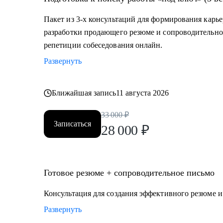
декрета, возраст 45+ и др.)
Пакет из 3-х консультаций для формирования карье
Кому могу помочь:
разработки продающего резюме и сопроводительно
Топ-менеджерам, руководителям и экспертам из отра
репетиции собеседования онлайн.
• строительство, промышленность, производство нефт
Развернуть
• закупки, cнабжение, логистика, ВЭД;
• продажи, HoReCa;
• административное управление;
Ближайшая запись
11 августа 2026
• HR, психология, образование.
33 000
₽
Записаться
28 000
₽
Готовое резюме + сопроводительное письмо
Консультация для создания эффективного резюме 
Развернуть