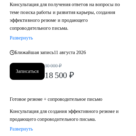
Консультация для получения ответов на вопросы по
Мидл и топ руководители.
теме поиска работы и развития карьеры, создания
• CEO/Генеральный директор
эффективного резюме и продающего
• Операционный директор/Исполнительный директор
сопроводительного письма.
• Коммерческий директор/Директор по продажам
Развернуть
• CFO/ Финансовый директор
• Технический директор
Ближайшая запись
11 августа 2026
• Директор по производству
• ИТ-директор
30 000
₽
• Директор по логистике и закупкам
Записаться
18 500
₽
• Директор по стратегическому развитию
• Директор по качеству
Готовое резюме + сопроводительное письмо
Для своих клиентов я — Карьерный доктор, который
поможет «диагностировать и вылечить» проблемы в
Консультация для создания эффективного резюме и
области профессионального развития: выявить сильные
продающего сопроводительного письма.
стороны и зоны роста, понять личную профессиональную
Развернуть
уникальность, найти оптимальное и актуальное решение, а