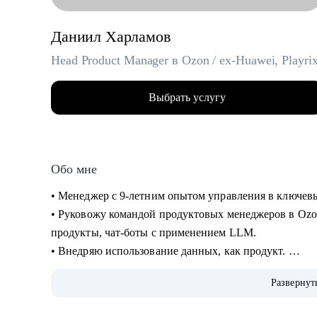
Даниил Харламов
Head Product Manager в Ozon / ex-Huawei, Playri
Выбрать услугу
Обо мне
• Менеджер с 9-летним опытом управления в ключевых
• Руковожу командой продуктовых менеджеров в Ozo
продукты, чат-боты с применением LLM.
• Внедряю использование данных, как продукт.
• Провел более 700 консультаций на карьерные и ме
Развернут
• Вместе с подопечными составили более 300 резюме
• Мои клиенты нашли работу в Авито, Яндекс, Ozon, R