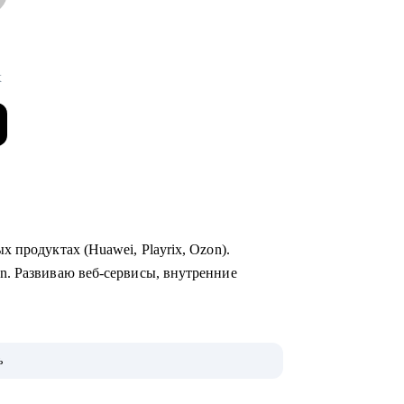
x
 продуктах (Huawei, Playrix, Ozon).
n. Развиваю веб-сервисы, внутренние
неджерские темы.
ь
 для РФ и Европы.
evolut, Nvidia, Simple Club и др.