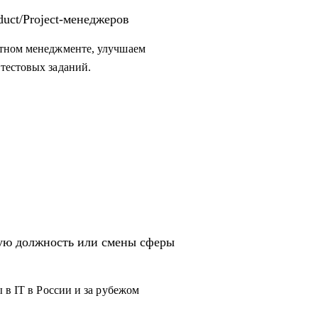
uct/Project-менеджеров
ктном менеджменте, улучшаем
тестовых заданий.
вую должность или смены сферы
 в IT в России и за рубежом