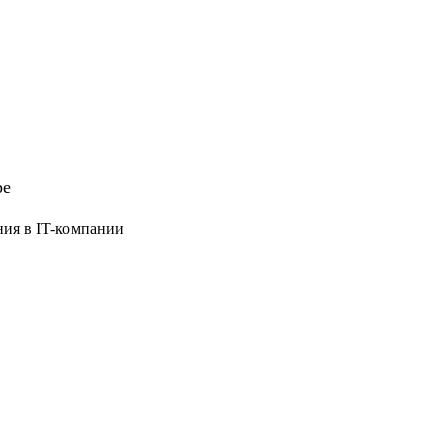
ре
ния в IT-компании