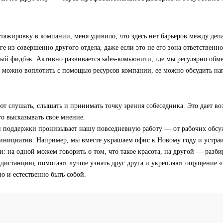
стажировку в компании, меня удивило, что здесь нет барьеров между де
еге из совершенно другого отдела, даже если это не его зона ответственн
ый фидбэк. Активно развивается sales-комьюнити, где мы регулярно обм
ю можно воплотить с помощью ресурсов компании, ее можно обсудить на
ют слушать, слышать и принимать точку зрения собеседника. Это дает в
о высказывать свое мнение.
й поддержки пронизывает нашу повседневную работу — от рабочих обсу
инициатив. Например, мы вместе украшаем офис к Новому году и устра
и: на одной можем говорить о том, что такое красота, на другой — разби
дистанцию, помогают лучше узнать друг друга и укрепляют ощущение 
о и естественно быть собой.