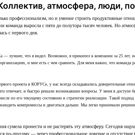
 Коллектив, атмосфера, люди, 
ько профессионализм, но и умение строить продуктивные отнош
и команда выросла с пяти до полутора тысяч человек. Но атмос
сь с первого дня.
— лучшее, что я видел. Возможно, я прикипел к компании за 25 лет, но
организациях, и мне есть с чем сравнить. Для меня важно, что команда 
ервого проекта в КОРУСе, у нас всегда складывались доверительные отно
что отвечает, и быстро решали возникавшие вопросы. У меня в доступе 
 числе по его текущему состоянию и стратегии реализации. Такой подхо
 находить компромиссы и двигаться дальше. Мы легко принимали решени
ания сумела пронести и не растерять эту атмосферу. Сегодня ощ
ся по-другому — через профессиональное доверие и отсутствие 