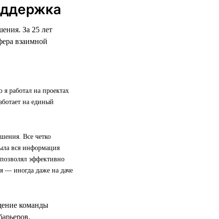
поддержка
ения. За 25 лет
фера взаимной
 я работал на проектах
работает на единый
шения. Все четко
была вся информация
д позволял эффективно
я — иногда даже на даче
ущение команды
барьеров.