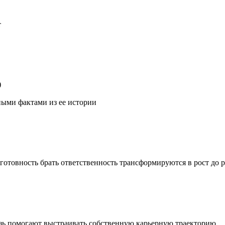
т
)
ными фактами из ее истории
 готовность брать ответственность трансформируются в рост до
вязь помогают выстраивать собственную карьерную траекторию