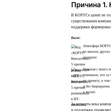
Причина 1.
В КОРУСе ценят не тол
существования компани
поддержки формировала
Было:
Атмосфера КОРУСа 
во многих других 
результат.
Начиная с моего п
понимали, кто за 
по проекту, в том
и без бюрократии
у коллег.
За четверть века комп
и поддержки проявляет