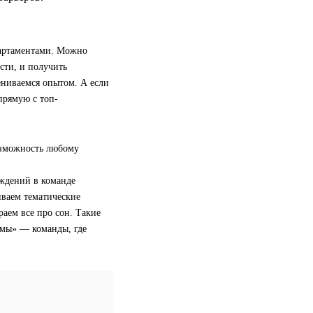
партаментами. Можно
ости, и получить
ениваемся опытом. А если
прямую с топ-
озможность любому
ждений в команде
иваем тематические
раем все про сон. Такие
«мы» — команды, где