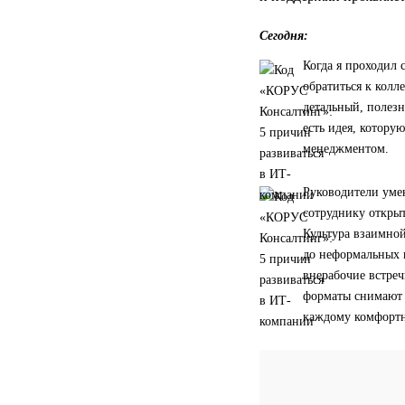
Сегодня:
Когда я проходил 
обратиться к колл
детальный, полезн
есть идея, котору
менеджментом.
Руководители уме
сотруднику открыт
Культура взаимно
до неформальных 
внерабочие встреч
форматы снимают 
каждому комфортн