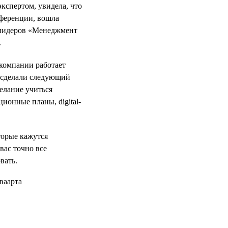
кспертом, увидела, что
нференции, вошла
 лидеров «Менеджмент
.
 компании работает
е сделали следующий
желание учиться
ционные планы, digital-
оторые кажутся
вас точно все
вать.