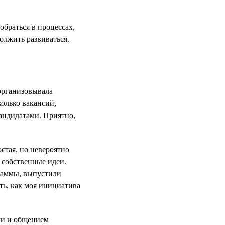
обраться в процессах,
должить развиваться.
 организовывала
колько вакансий,
кандидатами. Приятно,
стая, но невероятно
ь собственные идеи.
раммы, выпустили
ть, как моя инициатива
ми и общением