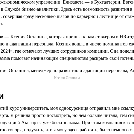
-экономическом управлении, Елизавета — в Бухгалтерии, Евге
в Службе бизнес-аналитики. Здесь есть возможность развития в
, совершая сразу несколько шагов по карьерной лестнице от ст
а.
в — Ксения Останина, которая пришла к нам стажером в HR-отде
ию и адаптации персонала. Ксения вошла в число номинантов е
2024», где отмечают лучших сотрудников компании. Она подел
грамма помогает начинающим специалистам раскрыть свой потен
Ксения Останина
и
ретий курс университета, моя однокурсница отправила мне ссылк
рта. Я решила просто посмотреть, но чем больше читала, тем си
родукцией Акваарт я уже была знакома. При этом компания казал
тно говоря, подумать, что я могу здесь работать, было немного 