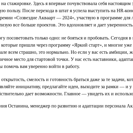
 на стажировке. Здесь я впервые почувствовала себя настоящим э
ую пользу. После перехода в штат я успела выступить на HR-ко
премии «Созвездие Акваарт — 2024», участвую в программе для
лизую все больше проектов. Это вдохновляет и дает уверенность
у посоветовать только одно: не бояться и пробовать. Сегодня в
, которые пришли через программу «Яркий старт», и многие уж
ачале всем страшно, это нормально. Но если у вас есть амбиции, 
ичное место для стартовой точки. У нас есть наставники, адапта
ы помочь вам уверенно войти в работу.
открытость, смелость и готовность браться даже за те задачи, к
ляйте инициативу, предлагайте идеи, выходите за рамки — и у 
йствительно дает возможности. Главное — увидеть их и использо