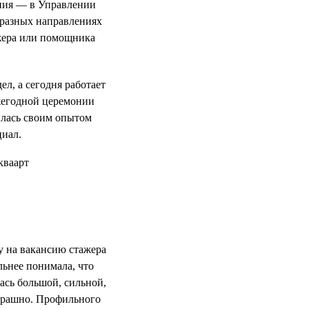
ния — в Управлении
 разных направлениях
ажера или помощника
л, а сегодня работает
жегодной церемонии
илась своим опытом
циал.
у на вакансию стажера
льнее понимала, что
ась большой, сильной,
страшно. Профильного