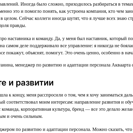
равлений. Иногда было сложно, приходилось разбираться в темах
енно это и помогло понять, как устроена компания, кто чем зан
в целом. Сейчас коллеги иногда шутят, что я лучше всех знаю ст
 доля правды.
про наставника и команду. Да, у меня был наставник, который по
на самом деле поддерживало все управление: я никогда не бояла
все покажут, объяснят, помогут. Это очень ценно, особенно в нач
те и развитии
шла к концу, меня расспросили о том, чем я хочу заниматься дал
рый соответствовал моим интересам: направление развития и обу
оманда, корпоративная культура, бренд — все это делало желан
ым и очень сильным.
джером по развитию и адаптации персонала. Можно сказать, что