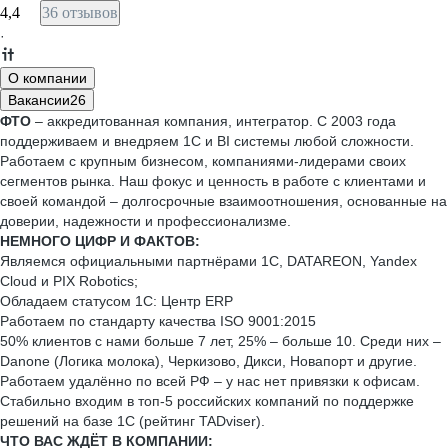
4,4
36 отзывов
·
О компании
Вакансии
26
ФТО
– аккредитованная компания, интегратор. С 2003 года
поддерживаем и внедряем 1С и BI системы любой сложности.
Работаем с крупным бизнесом, компаниями-лидерами своих
сегментов рынка. Наш фокус и ценность в работе с клиентами и
своей командой – долгосрочные взаимоотношения, основанные на
доверии, надежности и профессионализме.
НЕМНОГО ЦИФР И ФАКТОВ:
Являемся официальными партнёрами 1С, DATAREON, Yandex
Cloud и PIX Robotics;
Обладаем статусом 1С: Центр ERP
Работаем по стандарту качества ISO 9001:2015
50% клиентов с нами больше 7 лет, 25% – больше 10. Среди них –
Danone (Логика молока), Черкизово, Дикси, Новапорт и другие.
Работаем удалённо по всей РФ – у нас нет привязки к офисам.
Стабильно входим в топ-5 российских компаний по поддержке
решений на базе 1С (рейтинг TADviser).
ЧТО ВАС ЖДЁТ В КОМПАНИИ: