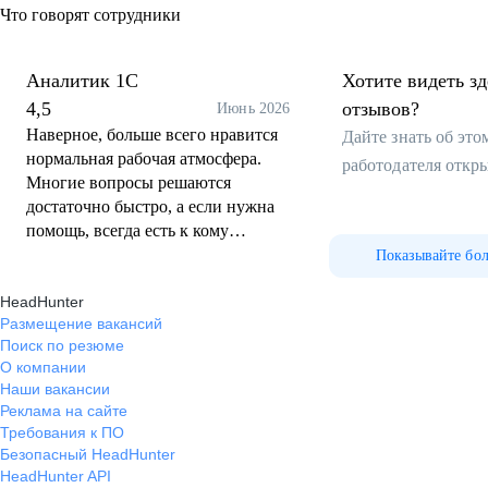
Что говорят сотрудники
Аналитик 1С
Хотите видеть з
4,5
отзывов?
Июнь 2026
Наверное, больше всего нравится
Дайте знать об эт
нормальная рабочая атмосфера.
работодателя откр
Многие вопросы решаются
достаточно быстро, а если нужна
помощь, всегда есть к кому
обратиться. Коллектив хороший,
Показывайте бо
во всяком случае в отделе
HeadHunter
сопровождения (работала в
Размещение вакансий
нескольких командах), люди
Поиск по резюме
адекватные и отзывчивые. Всегда
О компании
могу прийти к своему
Наши вакансии
руководителю, что-то обсудить
Реклама на сайте
или предложить, меня слышат и
Требования к ПО
отвечают, по крайней мере
Безопасный HeadHunter
стараются. В целом это место, где
HeadHunter API