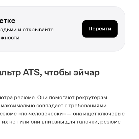
етке
Перейти
людьми и открывайте
ожности
льтр ATS, чтобы эйчар
мотра резюме. Они помогают рекрутерам
то максимально совпадает с требованиями
 резюме «по-человечески» — она ищет ключевые
и их нет или они вписаны для галочки, резюме