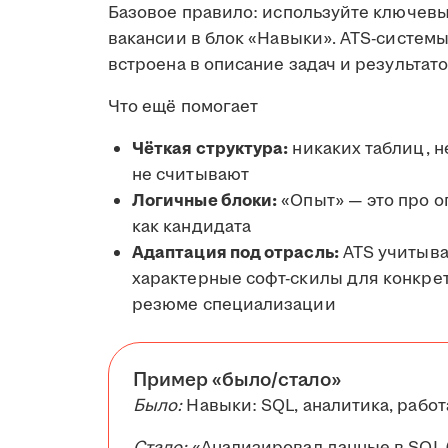
Базовое правило: используйте ключевы
вакансии в блок «Навыки». ATS-системы
встроена в описание задач и результато
Что ещё помогает
Чёткая структура:
никаких таблиц, 
не считывают
Логичные блоки:
«Опыт» — это про о
как кандидата
Адаптация под отрасль:
ATS учитыва
характерные софт-скилы для конкрет
резюме специализации
Пример «было/стало»
Было:
Навыки: SQL, аналитика, работ
Стало:
«Анализировал данные в SQL (