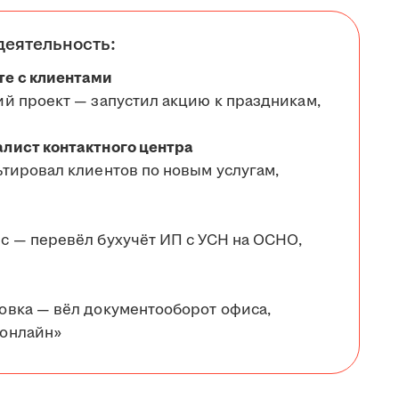
деятельность:
те с клиентами
ий проект — запустил акцию к праздникам,
алист контактного центра
ьтировал клиентов по новым услугам,
с — перевёл бухучёт ИП с УСН на ОСНО,
овка — вёл документооборот офиса,
 онлайн»