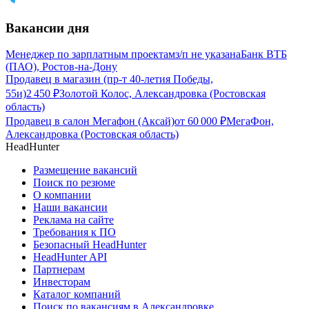
Вакансии дня
Менеджер по зарплатным проектам
з/п не указана
Банк ВТБ
(ПАО), Ростов-на-Дону
Продавец в магазин (пр-т 40-летия Победы,
55и)
2 450
₽
Золотой Колос, Александровка (Ростовская
область)
Продавец в салон Мегафон (Аксай)
от
60 000
₽
МегаФон,
Александровка (Ростовская область)
HeadHunter
Размещение вакансий
Поиск по резюме
О компании
Наши вакансии
Реклама на сайте
Требования к ПО
Безопасный HeadHunter
HeadHunter API
Партнерам
Инвесторам
Каталог компаний
Поиск по вакансиям в Александровке