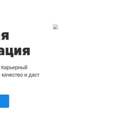
ая
ация
 Карьерный
о качество и даст