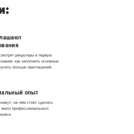
и:
глашают
ования
 смотрят рекрутеры в первую
скажем, как заполнить основные
лучить больше приглашений.
мальный опыт
кажут, на чём стоит сделать
ас мало профессионального
 вовсе.