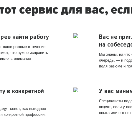
тот сервис для вас, есл
трее найти работу
Вас не при
на собесед
т ваше резюме в течение
ажет, что нужно исправить
Мы знаем, на что
ривлечь внимание
очередь, — и под
поля резюме и по
ту в конкретной
У вас мини
Специалисты подс
акцент, если у в
адут совет, как выгоднее
опыта или его нет
ля конкретной профессии.