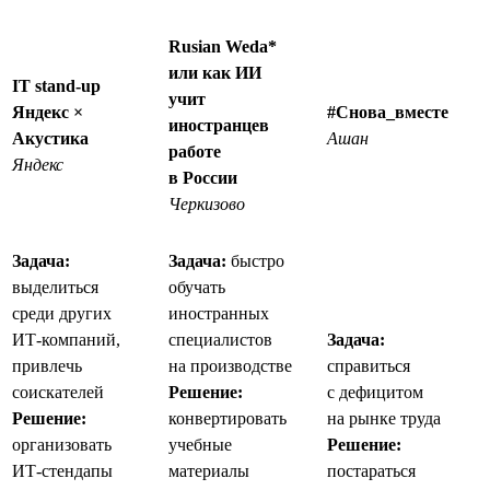
Rusian Weda*
или как ИИ
IT stand-up
учит
Яндекс ×
#Снова_вместе
иностранцев
Акустика
Ашан
работе
Яндекс
в России
Черкизово
Задача:
Задача:
быстро
выделиться
обучать
среди других
иностранных
ИТ-компаний,
специалистов
Задача:
привлечь
на производстве
справиться
соискателей
Решение:
с дефицитом
Решение:
конвертировать
на рынке труда
организовать
учебные
Решение:
ИТ-стендапы
материалы
постараться