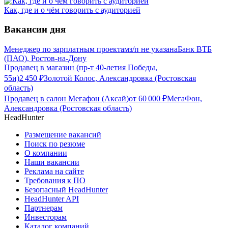
Как, где и о чём говорить с аудиторией
Вакансии дня
Менеджер по зарплатным проектам
з/п не указана
Банк ВТБ
(ПАО), Ростов-на-Дону
Продавец в магазин (пр-т 40-летия Победы,
55и)
2 450
₽
Золотой Колос, Александровка (Ростовская
область)
Продавец в салон Мегафон (Аксай)
от
60 000
₽
МегаФон,
Александровка (Ростовская область)
HeadHunter
Размещение вакансий
Поиск по резюме
О компании
Наши вакансии
Реклама на сайте
Требования к ПО
Безопасный HeadHunter
HeadHunter API
Партнерам
Инвесторам
Каталог компаний