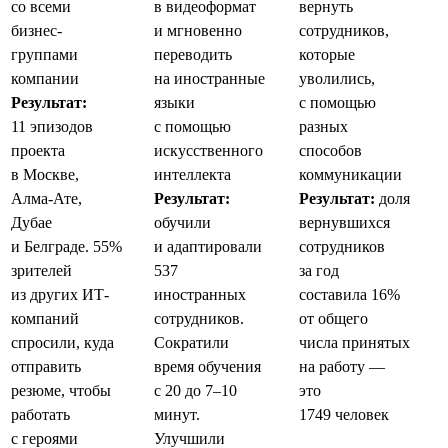
со всеми
в видеоформат
вернуть
бизнес-
и мгновенно
сотрудников,
группами
переводить
которые
компании
на иностранные
уволились,
Результат:
языки
с помощью
11 эпизодов
с помощью
разных
проекта
искусственного
способов
в Москве,
интеллекта
коммуникации
Алма-Ате,
Результат:
Результат:
доля
Дубае
обучили
вернувшихся
и Белграде. 55%
и адаптировали
сотрудников
зрителей
537
за год
из других ИТ-
иностранных
составила 16%
компаний
сотрудников.
от общего
спросили, куда
Сократили
числа принятых
отправить
время обучения
на работу —
резюме, чтобы
с 20 до 7–10
это
работать
минут.
1749 человек
с героями
Улучшили