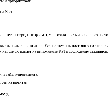
ем и приоритетами.
на Коен.
олняете. Гибридный формат, многозадачность и работа без пост
выками самоорганизации. Если сотрудник постоянно горит в дедл
к напрямую влияет на выполнение KPI и соблюдение дедлайнов.
и и тайм-менеджмента:
ырём квадрантам:
амому)