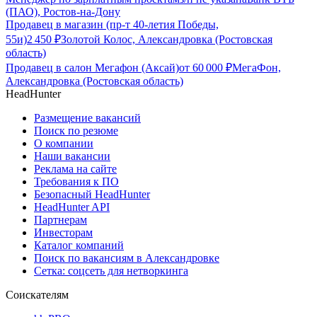
(ПАО), Ростов-на-Дону
Продавец в магазин (пр-т 40-летия Победы,
55и)
2 450
₽
Золотой Колос, Александровка (Ростовская
область)
Продавец в салон Мегафон (Аксай)
от
60 000
₽
МегаФон,
Александровка (Ростовская область)
HeadHunter
Размещение вакансий
Поиск по резюме
О компании
Наши вакансии
Реклама на сайте
Требования к ПО
Безопасный HeadHunter
HeadHunter API
Партнерам
Инвесторам
Каталог компаний
Поиск по вакансиям в Александровке
Сетка: соцсеть для нетворкинга
Соискателям