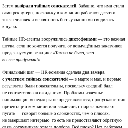
Затем
выбрали тайных соискателей
. Забавно, что ими стали
сами рекрутеры, поскольку в компании работают десятки
тысяч человек и вероятность быть узнанными сводилась
к нулю.
Тайные HR-агенты вооружились
диктофонами
— это важная
штука, если не хочется получить от возмущённых заказчиков
предсказуемую реакцию:
«Такого не было, это
вы всё придумали!»
Финальный шаг — HR-команда сделала
два замера
с участием тайных соискателей
— в марте и мае, и первые
результаты были показательны, поскольку средний балл
не соответствовал ожиданиям. Проблемы извечны:
нанимающие менеджеры не представляются, пропускают этап
презентации компании или вакансии, с порога начинают
пугать — говорят больше о сложностях, чем о плюсах,
не завершают интервью, то есть не предоставляют обратную
связь сотрудникам отдела подбора. Всё плохо? Нет, работаем