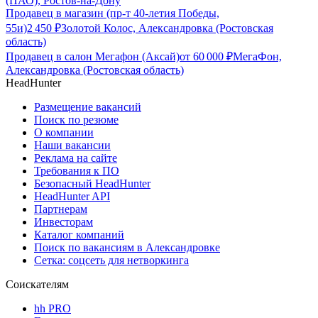
(ПАО), Ростов-на-Дону
Продавец в магазин (пр-т 40-летия Победы,
55и)
2 450
₽
Золотой Колос, Александровка (Ростовская
область)
Продавец в салон Мегафон (Аксай)
от
60 000
₽
МегаФон,
Александровка (Ростовская область)
HeadHunter
Размещение вакансий
Поиск по резюме
О компании
Наши вакансии
Реклама на сайте
Требования к ПО
Безопасный HeadHunter
HeadHunter API
Партнерам
Инвесторам
Каталог компаний
Поиск по вакансиям в Александровке
Сетка: соцсеть для нетворкинга
Соискателям
hh PRO