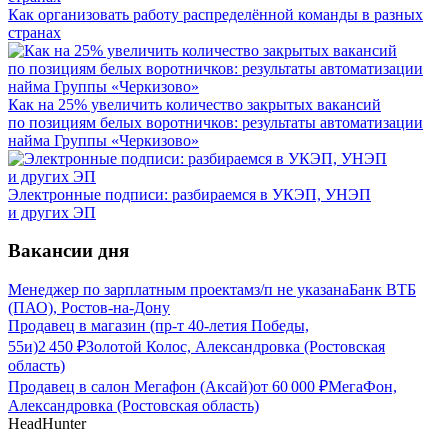
Как организовать работу распределённой команды в разных
странах
Как на 25% увеличить количество закрытых вакансий
по позициям белых воротничков: результаты автоматизации
найма Группы «Черкизово»
Электронные подписи: разбираемся в УКЭП, УНЭП
и других ЭП
Вакансии дня
Менеджер по зарплатным проектам
з/п не указана
Банк ВТБ
(ПАО), Ростов-на-Дону
Продавец в магазин (пр-т 40-летия Победы,
55и)
2 450
₽
Золотой Колос, Александровка (Ростовская
область)
Продавец в салон Мегафон (Аксай)
от
60 000
₽
МегаФон,
Александровка (Ростовская область)
HeadHunter