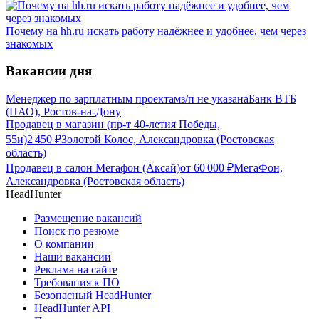
Почему на hh.ru искать работу надёжнее и удобнее, чем через
знакомых
Вакансии дня
Менеджер по зарплатным проектам
з/п не указана
Банк ВТБ
(ПАО), Ростов-на-Дону
Продавец в магазин (пр-т 40-летия Победы,
55и)
2 450
₽
Золотой Колос, Александровка (Ростовская
область)
Продавец в салон Мегафон (Аксай)
от
60 000
₽
МегаФон,
Александровка (Ростовская область)
HeadHunter
Размещение вакансий
Поиск по резюме
О компании
Наши вакансии
Реклама на сайте
Требования к ПО
Безопасный HeadHunter
HeadHunter API