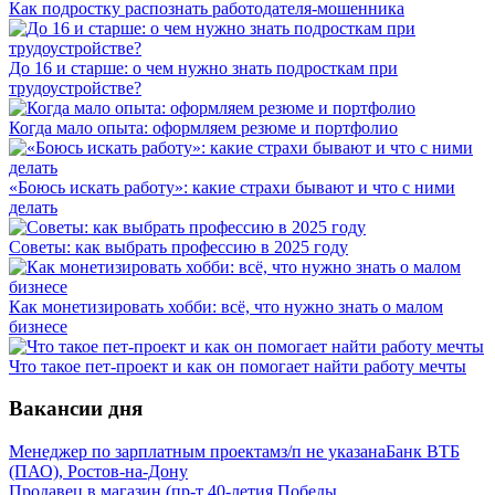
Как подростку распознать работодателя-мошенника
До 16 и старше: о чем нужно знать подросткам при
трудоустройстве?
Когда мало опыта: оформляем резюме и портфолио
«Боюсь искать работу»: какие страхи бывают и что с ними
делать
Советы: как выбрать профессию в 2025 году
Как монетизировать хобби: всё, что нужно знать о малом
бизнесе
Что такое пет-проект и как он помогает найти работу мечты
Вакансии дня
Менеджер по зарплатным проектам
з/п не указана
Банк ВТБ
(ПАО), Ростов-на-Дону
Продавец в магазин (пр-т 40-летия Победы,