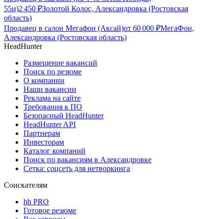
55и)
2 450
₽
Золотой Колос, Александровка (Ростовская
область)
Продавец в салон Мегафон (Аксай)
от
60 000
₽
МегаФон,
Александровка (Ростовская область)
HeadHunter
Размещение вакансий
Поиск по резюме
О компании
Наши вакансии
Реклама на сайте
Требования к ПО
Безопасный HeadHunter
HeadHunter API
Партнерам
Инвесторам
Каталог компаний
Поиск по вакансиям в Александровке
Сетка: соцсеть для нетворкинга
Соискателям
hh PRO
Готовое резюме