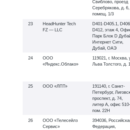
Свиблово, проезд
Серебрякова, д. 6,
помещ. 1/3
HeadHunter Tech
D401-D405.1, D406
FZ — LLC
D412, этаж 4, Офи
Парк Блок D Дуба
Интернет Сити,
Дубай, ОАЭ
ООО
119021, г. Москва, 
«Яндекс.Облако»
Льва Толстого, д. 
ООО «ЛПТ»
191140, г. Санкт-
Петербург, Лиговс
проспект, д. 74,
литер А, офис
510-
пом. 22Н
ООО «Телесейлз
394036, Российска
Сервис»
Федерация,