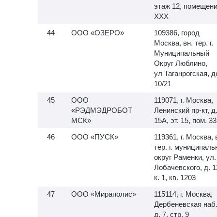
этаж 12, помещен
XXX
ООО «ОЗЕРО»
109386, город
Москва, вн. тер. г.
Муниципальный
Округ Люблино,
ул Таганрогская, 
10/21
ООО
119071, г. Москва,
«РЭДМЭДРОБОТ
Ленинский пр-кт, д
МСК»
15А, эт. 15, пом. 33
ООО «ПУСК»
119361, г. Москва, 
тер. г. муниципал
округ Раменки, ул.
Лобачевского, д. 1
к. 1, кв. 1203
ООО «Мираполис»
115114, г. Москва,
Дербеневская наб.
д. 7, стр. 9