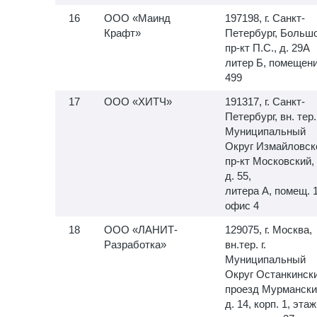
ООО «Маинд
197198, г. Санкт-
Крафт»
Петербург, Больш
пр-кт П.С., д. 29А
литер Б, помещен
499
ООО «ХИТЧ»
191317, г. Санкт-
Петербург, вн. тер. 
Муниципальный
Округ Измайловск
пр-кт Московский,
д. 55,
литера А, помещ.
офис 4
ООО «ЛАНИТ-
129075, г. Москва,
Разработка»
вн.тер. г.
Муниципальный
Округ Останкински
проезд Мурмански
д. 14, корп. 1, этаж