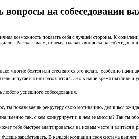
ь вопросы на собеседовании в
ичная возможность показать себя с лучшей стороны. К сожалени
 диалог. Рассказываем, почему задавать вопросы на собеседован
днако многие боятся или стесняются это делать, особенно начина
датель испугается или разозлится?». Но в наше время пытливый у
ь любого успешного собеседования.
ос, ты показываешь рекрутеру свою мотивацию, делишься ожид
на именно так, с кем конкурирует и в чем ее миссия? Так ты об
ожет тебе быстрее адаптироваться на новым месте и влиться в ра
ты будешь зарабатывать. В каждой компании своя система выплат.