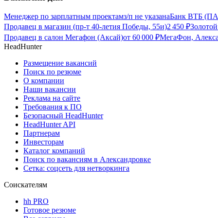
Менеджер по зарплатным проектам
з/п не указана
Банк ВТБ (ПА
Продавец в магазин (пр-т 40-летия Победы, 55и)
2 450
₽
Золотой
Продавец в салон Мегафон (Аксай)
от
60 000
₽
МегаФон, Алекса
HeadHunter
Размещение вакансий
Поиск по резюме
О компании
Наши вакансии
Реклама на сайте
Требования к ПО
Безопасный HeadHunter
HeadHunter API
Партнерам
Инвесторам
Каталог компаний
Поиск по вакансиям в Александровке
Сетка: соцсеть для нетворкинга
Соискателям
hh PRO
Готовое резюме