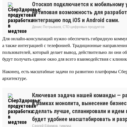
Отоскоп подключается к мобильному 
нетиповая возможность для разработ
интеграцию под iOS и Android сами.
Денис Потрываев, СТО цифровых продуктов
Для онлайн-консультаций нужно обеспечить гибридную коммуни
а также интеграцией с телефонией. Традиционные направления
пользователей, который делает вывод, действительно ли они 
будут получать единое окно для всего взаимодействия с клини
Наконец, есть масштабные задачи по развитию платформы Сбер
архитектуре.
Ключевая задача нашей команды — ра
в рамках монолита, вынесение бизнес
сделать лучше, спланировали и идем 
будет удобнее масштабировать и раз
Сергей Ефимов, тимлид