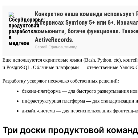
Конкретно наша команда использует P
в сервисах Symfony 5+ или 6+. Изнача
комьюнити, богаче функционал. Также 
ActiveRecords.
Сергей Ефимов, тимлид
Еще используются скриптовые языки (Bash, Python, etc), контейн
и PostgreSQL. Облачные платформы — отечественные Yandex.Cl
Разработку ускоряют несколько собственных решений:
бэкенд-платформа — для быстрого развертывания но
инфраструктурная платформа — для стандартизации 
дизайн-система — для переиспользования фронтенд-
Три доски продуктовой коман