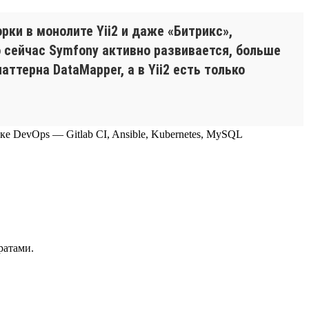
ки в монолите Yii2 и даже «Битрикс»,
о сейчас Symfony активно развивается, больше
ттерна DataMapper, а в Yii2 есть только
теке DevOps — Gitlab CI, Ansible, Kubernetes, MySQL
ратами.