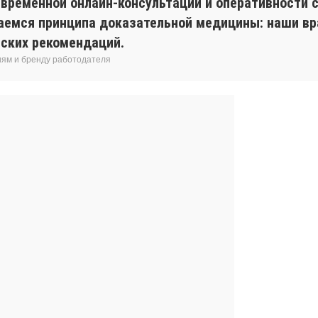
евременной онлайн-консультации и оперативности с
аемся принципа доказательной медицины: наши вр
ских рекомендаций.
иям и бренду работодателя