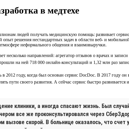
зработка в медтехе
лионам людей получать медицинскую помощь: развивает сервисы
й опыт решения нестандартных задач в области веб- и мобильно
 атмосфере неформального общения и взаимовыручки.
ет несколько направлений: агрегатор отзывов о врачах и запис
ошли на ней 718 000 онлайн-консультаций и 1,32 млн раз запис
ь в 2012 году, когда был основан сервис DocDoc. В 2017 году он
ть пути своего развития. А сейчас сервис быстро развивается и
ние клиники, а иногда спасают жизнь. Был случай
вечером все же проконсультировался через СберЗдо
м вызове скорой. В больнице оказалось, что счет у