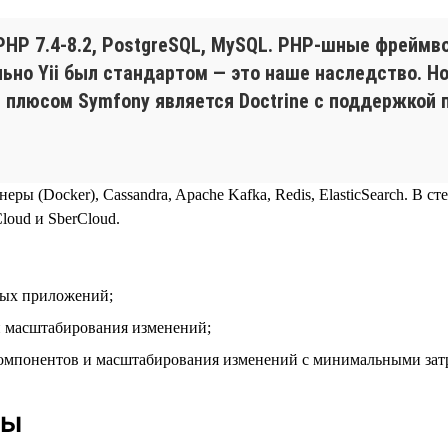
HP 7.4‑8.2, PostgreSQL, MySQL. PHP-шные фреймвор
льно Yii был стандартом — это наше наследство. Н
плюсом Symfony является Doctrine с поддержкой па
еры (Docker), Cassandra, Apache Kafka, Redis, ElasticSearch. В с
oud и SberCloud.
вых приложений;
и масштабирования изменений;
компонентов и масштабирования изменений с минимальными зат
ды