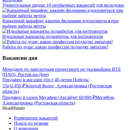
Удивительные рядом: 10 необычных вакансий для молодежи
Карьерный марафон: какими фильмами вдохновиться при
выборе работы мечты
Идеальные варианты подработок для интровертов
Работа по душе: какие профессии подходят эмпатам?
Вакансии дня
Менеджер по зарплатным проектам
з/п не указана
Банк ВТБ
(ПАО), Ростов-на-Дону
Продавец в магазин (пр-т 40-летия Победы,
55и)
2 450
₽
Золотой Колос, Александровка (Ростовская
область)
Продавец в салон Мегафон (Аксай)
от
60 000
₽
МегаФон,
Александровка (Ростовская область)
HeadHunter
Размещение вакансий
Поиск по резюме
О компании