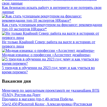
Как безопасно искать работу в интернете и не потерять свои
данные
Как стать успешным рекрутером на фрилансе: рекомендации
топ-10 экспертов HRspace*
Не только Крайний Север: работа на вахте в историях от
первого лица
Модная изнанка: о профессии «Ассистент дизайнера»
5 трендов в обучении на 2023 год: чему и как учиться во
время перемен?
Вакансии дня
Менеджер по зарплатным проектам
з/п не указана
Банк ВТБ
(ПАО), Ростов-на-Дону
Продавец в магазин (пр-т 40-летия Победы,
55и)
2 450
₽
Золотой Колос, Александровка (Ростовская