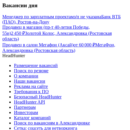
Вакансии дня
Менеджер по зарплатным проектам
з/п не указана
Банк ВТБ
(ПАО), Ростов-на-Дону
Продавец в магазин (пр-т 40-летия Победы,
55и)
2 450
₽
Золотой Колос, Александровка (Ростовская
область)
Продавец в салон Мегафон (Аксай)
от
60 000
₽
МегаФон,
Александровка (Ростовская область)
HeadHunter
Размещение вакансий
Поиск по резюме
О компании
Наши вакансии
Реклама на сайте
Требования к ПО
Безопасный HeadHunter
HeadHunter API
Партнерам
Инвесторам
Каталог компаний
Поиск по вакансиям в Александровке
Сетка: соцсеть для нетворкинга