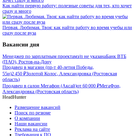
Как найти первую работу: полезные советы для тех, кто хочет
сразу и много
Первая. Любимая. Твоя: как найти работу во время учебы или
сразу после вуза
Вакансии дня
Менеджер по зарплатным проектам
з/п не указана
Банк ВТБ
(ПАО), Ростов-на-Дону
Продавец в магазин (пр-т 40-летия Победы,
55и)
2 450
₽
Золотой Колос, Александровка (Ростовская
область)
Продавец в салон Мегафон (Аксай)
от
60 000
₽
МегаФон,
Александровка (Ростовская область)
HeadHunter
Размещение вакансий
Поиск по резюме
О компании
Наши вакансии
Реклама на сайте
Требования к ПО