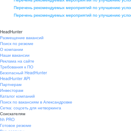
pr@ural.hh.ru
Перечень рекомендуемых мероприятий по улучшению услов
Перечень рекомендуемых мероприятий по улучшению усло
Новосибирск
ул. Большевистская, д. 35,
HeadHunter
помещение 21
Размещение вакансий
Поиск по резюме
+7 383 207-94-64
О компании
pr@nsk.hh.ru
Наши вакансии
Реклама на сайте
Требования к ПО
Безопасный HeadHunter
HeadHunter API
Партнерам
Инвесторам
Каталог компаний
Поиск по вакансиям в Александровке
Сетка: соцсеть для нетворкинга
Соискателям
hh PRO
Готовое резюме