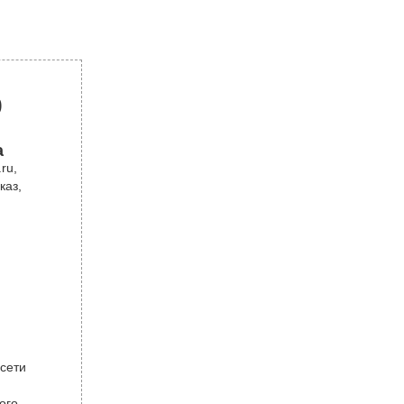
р
а
ru,
каз,
 сети
ого