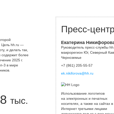
Пресс-цент
оторой
Екатерина Никифоров
 Цель hh.ru —
Руководитель пресс-службы hh.
у, и делать так,
макрорегион Юг, Северный Кав
и содержит более
Черноземье
чение 2025 г.
оп-3 в мире
+7 (861) 205-55-57
ников.
ek.nikiforova@hh.ru
Использование логотипов
8
тыс.
на электронных и печатных
носителях, а также на сайтах в
Интернет третьими лицами
допускается только с письменн