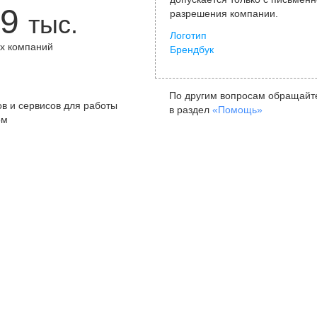
9
разрешения компании.
тыс.
Логотип
х компаний
Брендбук
+
По другим вопросам обращайт
в и сервисов для работы
в раздел
«Помощь»
ом
Санкт-Петербург
Я
ул. Жуковского, д. 19, особняк
ул