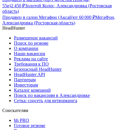
55и)
2 450
₽
Золотой Колос, Александровка (Ростовская
область)
Продавец в салон Мегафон (Аксай)
от
60 000
₽
МегаФон,
Александровка (Ростовская область)
HeadHunter
Размещение вакансий
Поиск по резюме
О компании
Наши вакансии
Реклама на сайте
Требования к ПО
Безопасный HeadHunter
HeadHunter API
Партнерам
Инвесторам
Каталог компаний
Поиск по вакансиям в Александровке
Сетка: соцсеть для нетворкинга
Соискателям
hh PRO
Готовое резюме